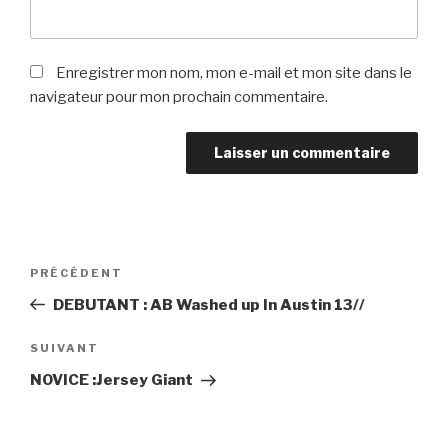
Enregistrer mon nom, mon e-mail et mon site dans le
navigateur pour mon prochain commentaire.
Navigation
Article
PRÉCÉDENT
de
précédent
DEBUTANT : AB Washed up In Austin 13//
l’article
Article
SUIVANT
suivant
NOVICE :Jersey Giant