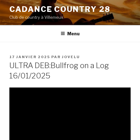
Aller
CADANCE COUNTRY 28
au
Club de country à Villemeux
contenu
principal
Menu
PUBLIÉ
17 JANVIER 2025
PAR
JOVELU
LE
ULTRA DEB:Bullfrog on a Log
16/01/2025