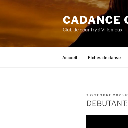
Aller
au
CADANCE 
contenu
principal
Club de country à Villemeux
Accueil
Fiches de danse
PUBLIÉ
7 OCTOBRE 2025
P
LE
DEBUTANT: 