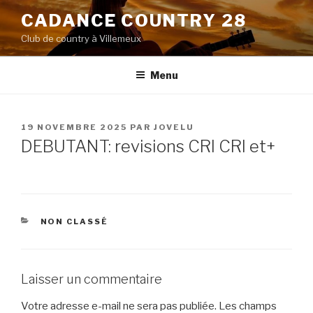
Aller
CADANCE COUNTRY 28
au
Club de country à Villemeux
contenu
principal
Menu
PUBLIÉ
19 NOVEMBRE 2025
PAR
JOVELU
LE
DEBUTANT: revisions CRI CRI et+
CATÉGORIES
NON CLASSÉ
Laisser un commentaire
Votre adresse e-mail ne sera pas publiée.
Les champs