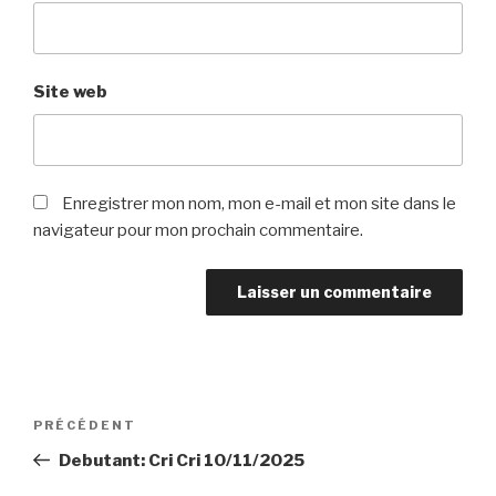
Site web
Enregistrer mon nom, mon e-mail et mon site dans le
navigateur pour mon prochain commentaire.
Navigation
Article
PRÉCÉDENT
de
précédent
Debutant: Cri Cri 10/11/2025
l’article