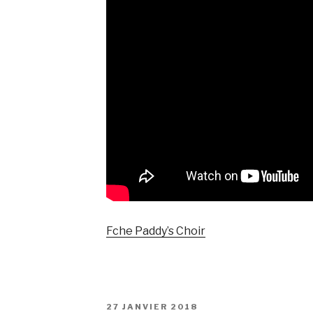
Fche Paddy’s Choir
PUBLIÉ
27 JANVIER 2018