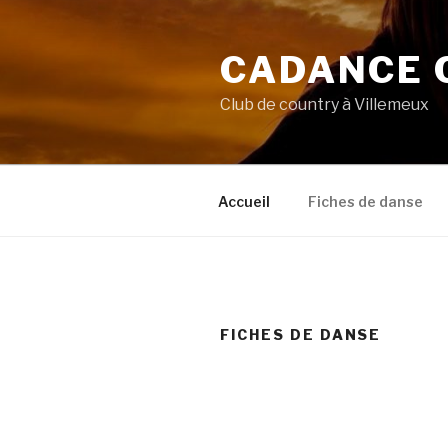
Aller
au
CADANCE 
contenu
principal
Club de country à Villemeux
Accueil
Fiches de danse
FICHES DE DANSE