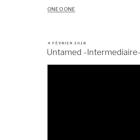
ONE O ONE
PUBLIÉ
4 FÉVRIER 2018
LE
Untamed -Intermediaire