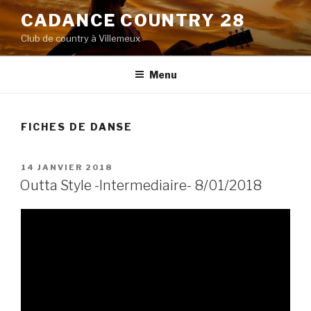
Aller
CADANCE COUNTRY 28
au
Club de country à Villemeux
contenu
principal
Menu
FICHES DE DANSE
PUBLIÉ
14 JANVIER 2018
LE
Outta Style -Intermediaire- 8/01/2018